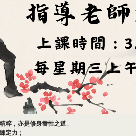
精粹，亦是修身養性之道。
鍊定力；