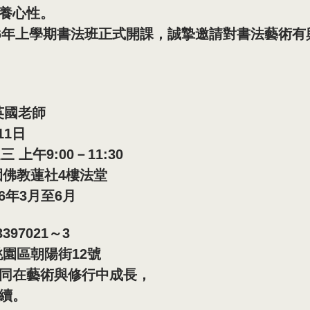
養心性。
26年上學期書法班正式開課，誠摯邀請對書法藝術
英國老師
11日
 上午9:00－11:30
園佛教蓮社4樓法堂
26年3月至6月
397021～3
桃園區朝陽街12號
同在藝術與修行中成長，
續。