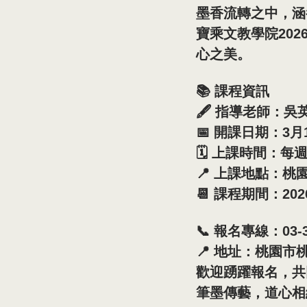
墨香流轉之中，涵
寶乘文教學院20
心之美。
📚 課程資訊
🖋 指導老師：吳
📅 開課日期：3月
🗓 上課時間：每週三
📍 上課地點：桃
📆 課程期間：20
📞 報名專線：03-3
📍 地址：桃園市
歡迎踴躍報名，共
筆墨傳藝，道心相